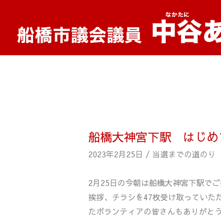
内
容
を
ス
キ
ッ
プ
船橋大神宮下駅 はじめ
2023年2月25日
/
当選までの道のり
2月25日の今朝は船橋大神宮下駅で
挨拶、チラシを47枚受け取っていた
たボランティアの皆さんもありがと