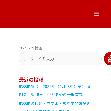
サイト内検索
最近の投稿
船橋市議会 2026年（令和8年）第2回定
例会 6月9日 中谷あやの一般質問
船橋市の民泊トラブル・旅館業問題がミ