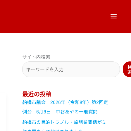
サイト内検索
最近の投稿
船橋市議会 2026年（令和8年）第2回定
例会 6月9日 中谷あやの一般質問
船橋市の民泊トラブル・旅館業問題がミ