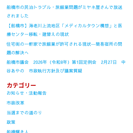
船橋市の民泊トラブル・旅館業問題がミヤネ屋さんで放送
されました
【船橋市】海老川上流地区「メディカルタウン構想」と医
療センター移転・建替えの現状
住宅街の一軒家で旅館業が許可される現状―簡易宿所の問
題の解決へ
船橋市議会 2026年（令和8年）第1回定例会 2月27日 中
谷あやの 市政執行方針及び議案質疑
カテゴリー
お知らせ・活動報告
市政改革
当選までの道のり
政策
船橋輝き人