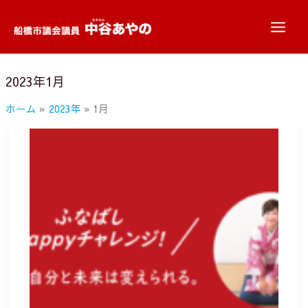
内
容
を
ス
2023年1月
キ
ッ
ホーム
2023年
1月
プ