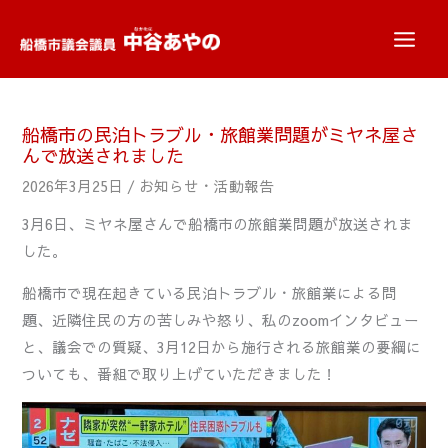
内
容
を
ス
キ
船橋市の民泊トラブル・旅館業問題がミヤネ屋さ
ッ
んで放送されました
プ
2026年3月25日
/
お知らせ・活動報告
3月6日、ミヤネ屋さんで船橋市の旅館業問題が放送されま
した。
船橋市で現在起きている民泊トラブル・旅館業による問
題、近隣住民の方の苦しみや怒り、私のzoomインタビュー
と、議会での質疑、3月12日から施行される旅館業の要綱に
ついても、番組で取り上げていただきました！