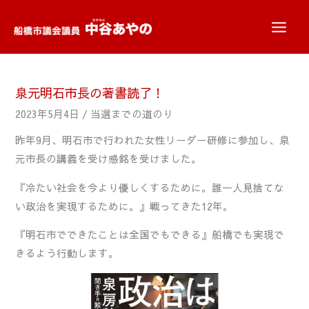
内
容
を
ス
キ
泉元明石市長の著書読了！
ッ
2023年5月4日
/
当選までの道のり
プ
昨年9月、明石市で行われた女性リーダー研修に参加し、泉
元市長の講義を受け感銘を受けました。
『冷たい社会を今より優しくするために。誰一人見捨てな
い政治を実現するために。』戦ってきた12年。
『明石市でできたことは全国でもできる』船橋でも実現で
きるよう行動します。